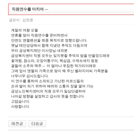
직원연수를 마치며 ---
글쓴이 :
김한종
계절의 여왕 오월
연휴를 맞아 직원연수를 준비하면서
안면도 엔젤펜션을 최종 목적지로 정했드랍니다.
옛날 태안성당에서 함께 지냈던 추억도 더듬으며
우리 금성복지재단 이사장님 내외분
금성복지센터 직원 모두는 잊지못할 추억의 밤을 만들었드래유
꽃게찜, 참소라, 오징어통구이, 목삼겹, 수제쏘세지 등등
곁들여 소주와 맥주 -- 이 얼마나 푸짐한 먹거리이래유
그에 앞서 엔젤의 가족으로 맞이 해 주신 벨라지아씨 가족분들
너무너무 감사드립니다.
이 연수를 통하여 소외되고 가난한 어르신들의
손과 발이 되기 위하여 배려와 소통의 장을 열어 가는
금성노인복지센터의 직원 모두가 일심단결하여
나아갈 방향을 설정하고 감사의 뜻을 전합니다.
고맙습니다.
사랑합니다.